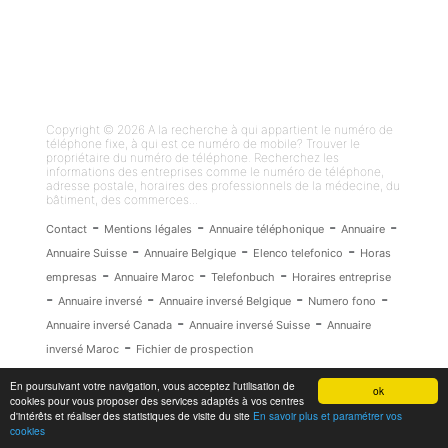
Copyright © 2026 A la recherche à qui appartient le numéro de
téléphone fixe, à qui est ce numéro de mobile? Trouver le
propriétaire du numéro de téléphone. Recherchez les
informations des entreprises comme le numéro de téléphone,
adresse postale, horaires des professionnels de la médecine, du
bâtiment, des commerces...
-
-
-
-
Contact
Mentions légales
Annuaire téléphonique
Annuaire
-
-
-
Annuaire Suisse
Annuaire Belgique
Elenco telefonico
Horas
-
-
-
empresas
Annuaire Maroc
Telefonbuch
Horaires entreprise
-
-
-
-
Annuaire inversé
Annuaire inversé Belgique
Numero fono
-
-
Annuaire inversé Canada
Annuaire inversé Suisse
Annuaire
-
inversé Maroc
Fichier de prospection
En poursuivant votre navigation, vous acceptez l'utilisation de
ok
cookies pour vous proposer des services adaptés à vos centres
d'intérêts et réaliser des statistiques de visite du site
En savoir plus et paramétrer vos
cookies