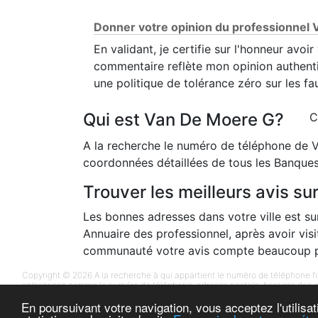
Donner votre opinion du professionnel 
En validant, je certifie sur l'honneur avo
commentaire reflète mon opinion authen
une politique de tolérance zéro sur les fa
Qui est Van De Moere G?
C
A la recherche le numéro de téléphone de 
coordonnées détaillées de tous les Banques
Trouver les meilleurs avis s
Les bonnes adresses dans votre ville est 
Annuaire des professionnel, après avoir vis
communauté votre avis compte beaucoup p
Copyright © 2026 A la recherche à qui appartient le numéro de téléphone fi
entreprises comme le numéro de téléphone, adresse postale, horaires des 
-
-
-
-
En poursuivant votre navigation, vous acceptez l'utilisa
Contact
Mentions légales
Annuaire téléphonique
Annuaire
Annuaire Su