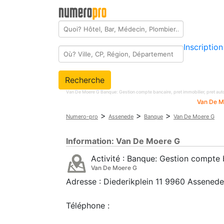
Inscription
Recherche
Van De Moere G Banque: Gestion compte bancaire, pret immobilier, pret a
Van De M
>
>
>
Numero-pro
Assenede
Banque
Van De Moere G
Information:
Van De Moere G
Activité :
Banque: Gestion compte b
Van De Moere G
Adresse :
Diederikplein 11
9960
Assenede
Téléphone :