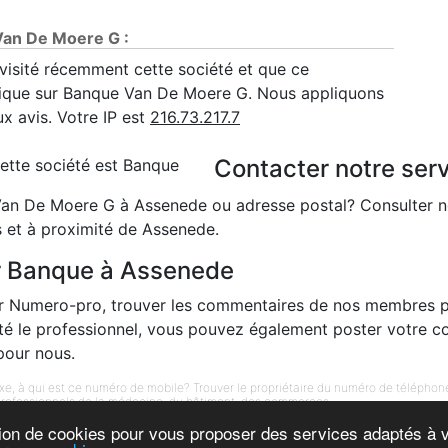
Van De Moere G :
ir visité récemment cette société et que ce
tique sur Banque Van De Moere G. Nous appliquons
ux avis. Votre IP est
216.73.217.7
Contacter notre ser
ette société est Banque
Van De Moere G à Assenede ou adresse postal? Consulter n
 et à proximité de Assenede.
ur Banque à Assenede
sur Numero-pro, trouver les commentaires de nos membres 
ité le professionnel, vous pouvez également poster votre c
our nous.
xe, à qui est ce numéro de mobile? Trouver le propriétaire du numéro de téléphon
professionnels de la médecine, du bâtiment, des commerces...
-
-
-
-
tion de cookies pour vous proposer des services adaptés à vo
isse
Annuaire Belgique
Elenco telefonico
Horas empresas
Annuaire Maroc