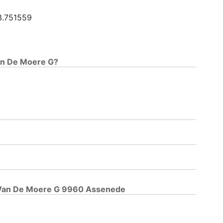
 3.751559
Van De Moere G?
l Van De Moere G 9960 Assenede