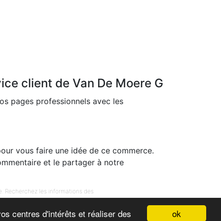
vice client de Van De Moere G
os pages professionnels avec les
pour vous faire une idée de ce commerce.
ommentaire et le partager à notre
e. Recherchez les informations des
-
-
-
ok
s centres d'intérêts et réaliser des
Telefonbuch
Horaires entreprise
Annuaire