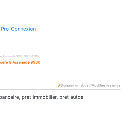
 Pro
-
Connexion
utos Assenede 9960
093447104
oere G Assenede 9960
Signaler un abus / Modifier les infos
ancaire, pret immobilier, pret autos